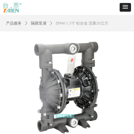
产品服务
隔膜泵浦
DN40 1.5寸 铝合金 流量20立方
ꄲ
ꄲ