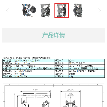
ꁆ
ꁇ
产品详情