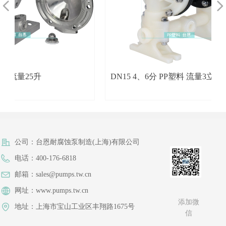
넳
넲
量25升
DN15 4、6分 PP塑料 流量3立方
公司：
台恩耐腐蚀泵制造(上海)有限公司
电话：
400-176-6818
邮箱：
sales@pumps.tw.cn
网址：
www.pumps.tw.cn
添加微
地址：
上海市宝山工业区丰翔路1675号
信