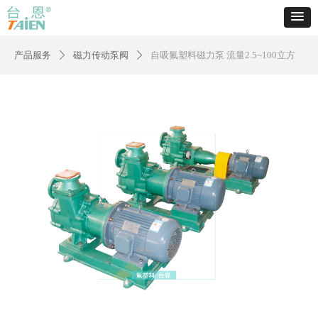
产品服务
磁力传动泵阀
自吸氟塑料磁力泵 流量2.5~100立方
ꄲ
ꄲ