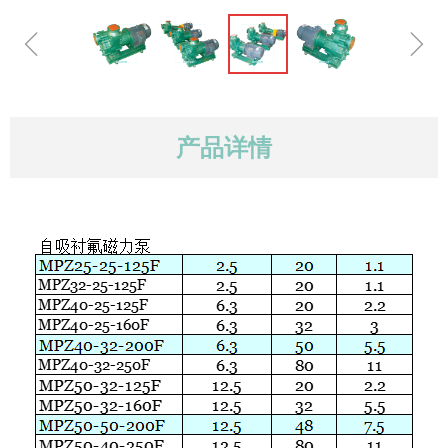
ꁆ
ꁇ
产品详情